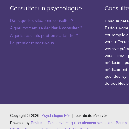
Consulter un psychologue
Consulte
Dans quelles situations consulter ?
Chaque perso
A quel moment se décider à consulter ?
Parfois votre
est remplie d
A quels résultats peut-on s’attendre ?
vous affecte
Le premier rendez-vous
vos symptôme
vous irez p
médecin po
médicament.
que des sym
de troubles 
Copyright © 2026 
 Psychologue Fès
 | Tous droits réservés.
Powered by
Privium – Des services qui soutiennent vos soins. Pour p