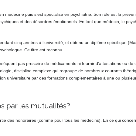
n médecine puis s’est spécialisé en psychiatrie. Son rôle est la prévent
psychiques et des désordres émotionnels. En tant que médecin, le psych
ndant cinq années à l’université, et obtenu un diplôme spécifique (Mast
sychologue. Ce titre est reconnu.
équent pas prescrire de médicaments ni fournir d’attestations ou de ce
ologie, discipline complexe qui regroupe de nombreux courants théori
tion universitaire par des formations complémentaires à une ou plusie
s par les mutualités?
rtie des honoraires (comme pour tous les médecins). En ce qui concer