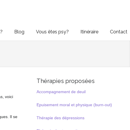
e?
Blog
Vous êtes psy?
Itinéraire
Contact
Thérapies proposées
Accompagnement de deuil
s, voici
Epuisement moral et physique (burn-out)
ues. Il se
Thérapie des dépressions
ue Fès