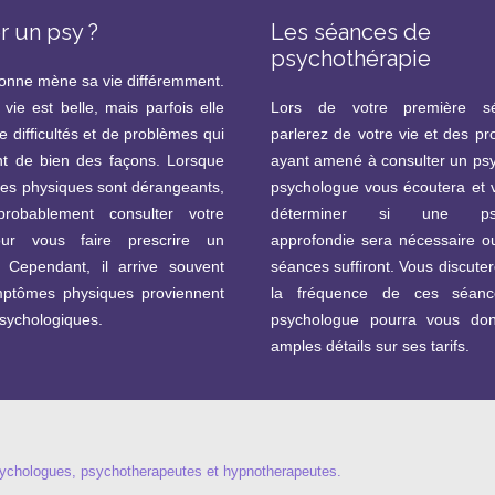
r un psy ?
Les séances de
psychothérapie
nne mène sa vie différemment.
 vie est belle, mais parfois elle
Lors de votre première s
e difficultés et de problèmes qui
parlerez de votre vie et des p
nt de bien des façons. Lorsque
ayant amené à consulter un ps
s physiques sont dérangeants,
psychologue vous écoutera et 
robablement consulter votre
déterminer si une psyc
ur vous faire prescrire un
approfondie sera nécessaire o
 Cependant, il arrive souvent
séances suffiront. Vous discute
ptômes physiques proviennent
la fréquence de ces séanc
psychologiques.
psychologue pourra vous do
amples détails sur ses tarifs.
sychologues, psychotherapeutes et hypnotherapeutes.