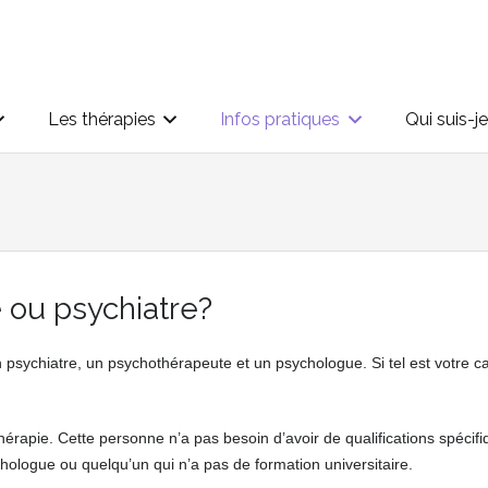
Les thérapies
Infos pratiques
Qui suis-j
 ou psychiatre?
psy Fès
psychiatre, un psychothérapeute et un psychologue. Si tel est votre ca
apeute Fès thérapie
rapie. Cette personne n’a pas besoin d’avoir de qualifications spécifiq
hologue ou quelqu’un qui n’a pas de formation universitaire.
psycholog