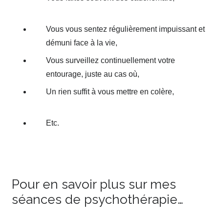
de traumatisme fès
Vous vous sentez régulièrement impuissant et
démuni face à la vie,
Vous surveillez continuellement votre
entourage, juste au cas où,
Un rien suffit à vous mettre en colère,
thérapie
de traumatisme fès
Etc.
psychologue Fès psy Fès
psychothérapeute Fès thérapie thérapie de
traumatisme fès
Pour en savoir plus sur mes
séances de psychothérapie…