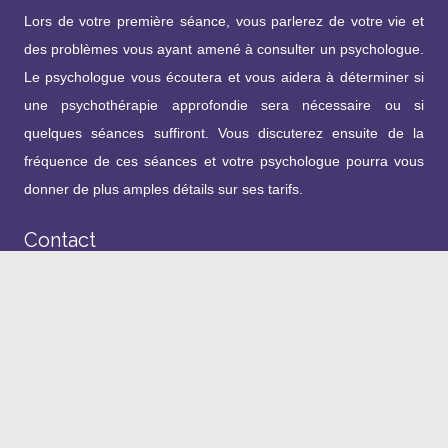
Lors de votre première séance, vous parlerez de votre vie et
des problèmes vous ayant amené à consulter un psychologue.
Le psychologue vous écoutera et vous aidera à déterminer si
une psychothérapie approfondie sera nécessaire ou si
quelques séances suffiront. Vous discuterez ensuite de la
fréquence de ces séances et votre psychologue pourra vous
donner de plus amples détails sur ses tarifs.
Contact
Si vous désirez obtenir de plus amples informations ou si vous
avez des questions, n’hésitez pas à me téléphoner. Vous
pouvez prendre un rendez-vous par
téléphone
ou en envoyant
un email
au cabinet de
Psychologue Fès.