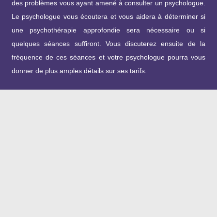
des problèmes vous ayant amené à consulter un psychologue.
Le psychologue vous écoutera et vous aidera à déterminer si
une psychothérapie approfondie sera nécessaire ou si
quelques séances suffiront. Vous discuterez ensuite de la
fréquence de ces séances et votre psychologue pourra vous
donner de plus amples détails sur ses tarifs.
Contact
Si vous désirez obtenir de plus amples informations ou si vous
avez des questions, n’hésitez pas à me téléphoner. Vous
pouvez prendre un rendez-vous par
téléphone
ou en envoyant
un email
au cabinet de
Psychologue Fès.